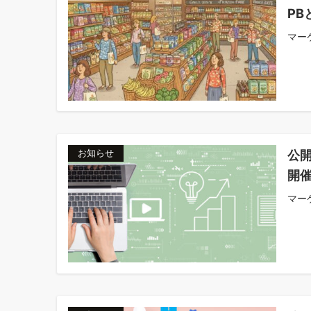
PB
マー
公
お知らせ
開
マー